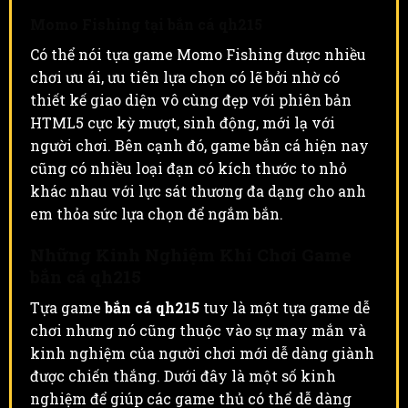
Momo Fishing tại bắn cá qh215
Có thể nói tựa game Momo Fishing được nhiều
chơi ưu ái, ưu tiên lựa chọn có lẽ bởi nhờ có
thiết kế giao diện vô cùng đẹp với phiên bản
HTML5 cực kỳ mượt, sinh động, mới lạ với
người chơi. Bên cạnh đó, game bắn cá hiện nay
cũng có nhiều loại đạn có kích thước to nhỏ
khác nhau với lực sát thương đa dạng cho anh
em thỏa sức lựa chọn để ngắm bắn.
Những Kinh Nghiệm Khi Chơi Game
bắn cá qh215
Tựa game
bắn cá qh215
tuy là một tựa game dễ
chơi nhưng nó cũng thuộc vào sự may mắn và
kinh nghiệm của người chơi mới dễ dàng giành
được chiến thắng. Dưới đây là một số kinh
nghiệm để giúp các game thủ có thể dễ dàng