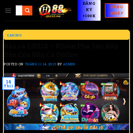
Skip
ĐĂNG
ĐĂNG
KÝ
to
NHẬP
+100K
content
CASINO
Bắn cá QH215 – Khám Phá Sức Hấp
Dẫn Của Bắn Cá Online
POSTED ON
THÁNG 11 14, 2023
BY
ADMIN
14
Th11