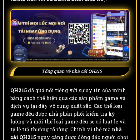
Tổng quan về nhà cái QH215
QH215
đã quá nổi tiếng với sự uy tín của mình
bằng cách thể hiện qua các sản phẩm game và
dịch vụ tại đây vô cùng xuất sắc. Các thể loại
game đều được nhà phân phối kiểm tra kỹ
lưỡng và mỗi thể loại game đều sẽ có luật lệ và
tỷ lệ trả thưởng rõ ràng. Chính vì thế mà
nhà
cái QH215
ngày càng được đông đảo người chơi