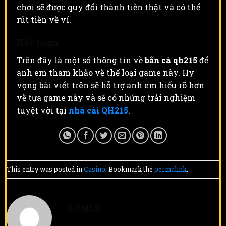
chơi sẽ được quy đổi thành tiền thật và có thể
rút tiền về ví.
Kết luận
Trên đây là một số thông tin về
bắn cá qh215
để
anh em tham khảo về thể loại game này. Hy
vọng bài viết trên sẽ hỗ trợ anh em hiểu rõ hơn
về tựa game này và sẽ có những trải nghiệm
tuyệt vời tại
nhà cái QH215
.
This entry was posted in
Casino
. Bookmark the
permalink
.
ADMIN