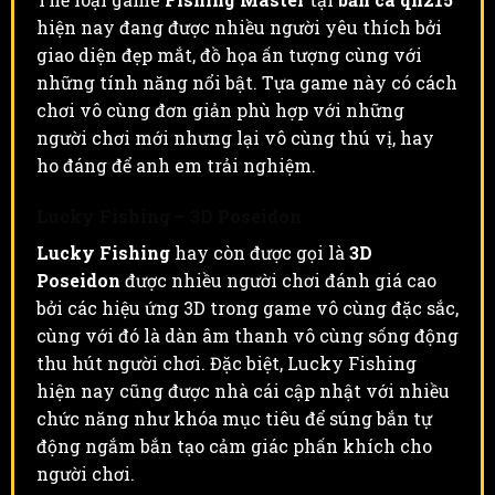
hiện nay đang được nhiều người yêu thích bởi
giao diện đẹp mắt, đồ họa ấn tượng cùng với
những tính năng nổi bật. Tựa game này có cách
chơi vô cùng đơn giản phù hợp với những
người chơi mới nhưng lại vô cùng thú vị, hay
ho đáng để anh em trải nghiệm.
Lucky Fishing – 3D Poseidon
Lucky Fishing
hay còn được gọi là
3D
Poseidon
được nhiều người chơi đánh giá cao
bởi các hiệu ứng 3D trong game vô cùng đặc sắc,
cùng với đó là dàn âm thanh vô cùng sống động
thu hút người chơi. Đặc biệt, Lucky Fishing
hiện nay cũng được nhà cái cập nhật với nhiều
chức năng như khóa mục tiêu để súng bắn tự
động ngắm bắn tạo cảm giác phấn khích cho
người chơi.