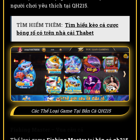
người chơi yêu thích tại QH215.
TÌM HIỂM THÊM:
Tìm hiểu kèo cá cược
bóng rổ có trên nhà cái Thabet
Các Thể Loại Game Tại Bắn Cá QH215
Fishing Master – Vua câu cá
Thể loại game
Fishing Master
tại
bắn cá qh215