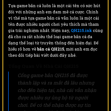
Tựa game bắn cá luôn là một cái tên có sức hút
đối với những anh em đam mê cá cược. Chính
vì thế mà tựa game bắn cá vẫn luôn là một cái
tên được nhiều người chơi yêu thích mà tham
gia trải nghiệm nhất. Hiện nay,
QH215.ink
cũng
đã cho ra rất nhiều thể loại game bắn cá đa
dạng thể loại từ truyền thống đến hiện đại. Để
hiểu rõ hơn về
bắn cá QH215
, mời anh em đọc
theo dõi tiếp bài viết dưới đây nhé.
Tổng Quan Về Nhà Cái QH215
Cổng game bắn QH215 đã được
thành lập và ra mắt đã lâu nhưng
cho đến hiện tại, nhà cái vẫn nhận
được nhiều sự ủng hộ từ người
chơi. Để có thể nhận được sự tin